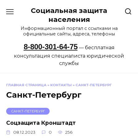
Перейти
Социальная защита
к
содержанию
населения
Информационный портал с ссылками на
официальные сайты, адреса, телефоны
8-800-301-64-75
— бесплатная
консультация специалиста юридической
службы
ГЛАВНАЯ СТРАНИЦА
»
КОНТАКТЫ
»
САНКТ-ПЕТЕРБУРГ
Санкт-Петербург
САНКТ-ПЕТЕРБУРГ
Соцзащита Кронштадт
08.12.2023
0
256