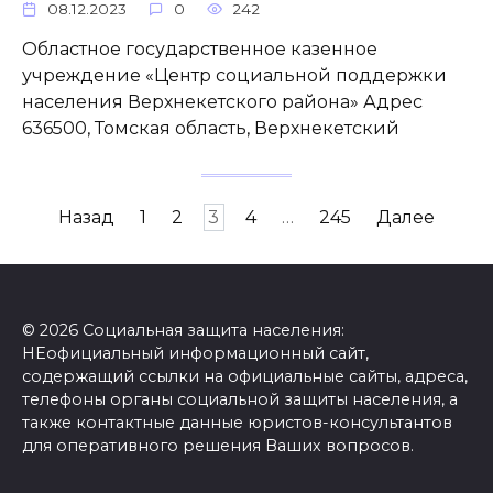
08.12.2023
0
242
Областное государственное казенное
учреждение «Центр социальной поддержки
населения Верхнекетского района» Адрес
636500, Томская область, Верхнекетский
Пагинация
Назад
1
2
3
4
…
245
Далее
записей
© 2026 Социальная защита населения:
НЕофициальный информационный сайт,
содержащий ссылки на официальные сайты, адреса,
телефоны органы социальной защиты населения, а
также контактные данные юристов-консультантов
для оперативного решения Ваших вопросов.