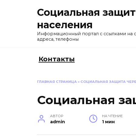
Перейти
Социальная защит
к
содержанию
населения
Информационный портал с ссылками на 
адреса, телефоны
Контакты
ГЛАВНАЯ СТРАНИЦА
»
СОЦИАЛЬНАЯ ЗАЩИТА ЧЕР
Социальная за
АВТОР
НА ЧТЕНИЕ
admin
1 мин