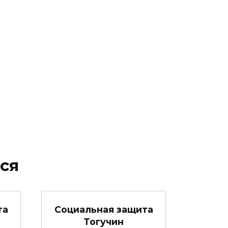
ся
та
Социальная защита
Тогучин