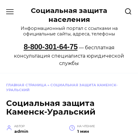
Перейти
Социальная защита
к
содержанию
населения
Информационный портал с ссылками на
официальные сайты, адреса, телефоны
8-800-301-64-75
— бесплатная
консультация специалиста юридической
службы
ГЛАВНАЯ СТРАНИЦА
»
СОЦИАЛЬНАЯ ЗАЩИТА КАМЕНСК-
УРАЛЬСКИЙ
Социальная защита
Каменск-Уральский
АВТОР
НА ЧТЕНИЕ
admin
1 мин