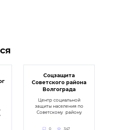
ся
Соцзащита
ог
Советского района
Волгограда
Центр социальной
защиты населения по
о
Советскому району
у
0
347