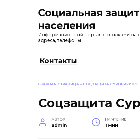
Перейти
Социальная защит
к
содержанию
населения
Информационный портал с ссылками на 
адреса, телефоны
Контакты
ГЛАВНАЯ СТРАНИЦА
»
СОЦЗАЩИТА СУРОВИКИНО
Соцзащита Су
АВТОР
НА ЧТЕНИЕ
admin
1 мин