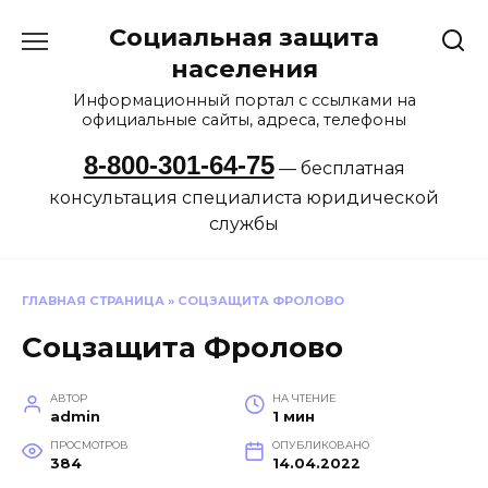
Перейти
Социальная защита
к
содержанию
населения
Информационный портал с ссылками на
официальные сайты, адреса, телефоны
8-800-301-64-75
— бесплатная
консультация специалиста юридической
службы
ГЛАВНАЯ СТРАНИЦА
»
СОЦЗАЩИТА ФРОЛОВО
Соцзащита Фролово
АВТОР
НА ЧТЕНИЕ
admin
1 мин
ПРОСМОТРОВ
ОПУБЛИКОВАНО
384
14.04.2022