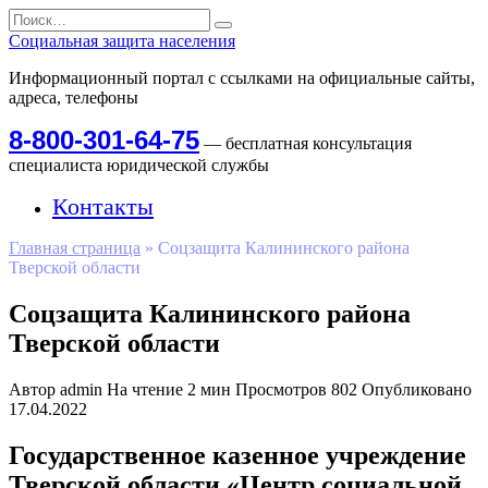
Перейти
Search
к
for:
Социальная защита населения
содержанию
Информационный портал с ссылками на официальные сайты,
адреса, телефоны
8-800-301-64-75
— бесплатная консультация
специалиста юридической службы
Контакты
Главная страница
»
Соцзащита Калининского района
Тверской области
Соцзащита Калининского района
Тверской области
Автор
admin
На чтение
2 мин
Просмотров
802
Опубликовано
17.04.2022
Государственное казенное учреждение
Тверской области «Центр социальной