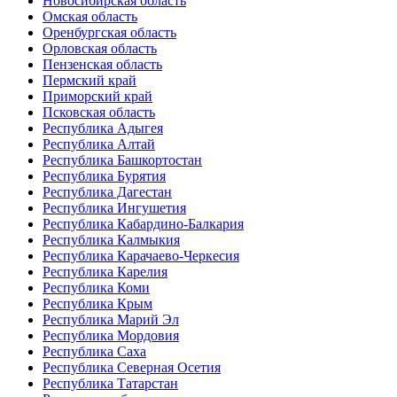
Новосибирская область
Омская область
Оренбургская область
Орловская область
Пензенская область
Пермский край
Приморский край
Псковская область
Республика Адыгея
Республика Алтай
Республика Башкортостан
Республика Бурятия
Республика Дагестан
Республика Ингушетия
Республика Кабардино-Балкария
Республика Калмыкия
Республика Карачаево-Черкесия
Республика Карелия
Республика Коми
Республика Крым
Республика Марий Эл
Республика Мордовия
Республика Саха
Республика Северная Осетия
Республика Татарстан