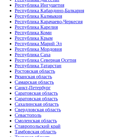
Республика Ингушетия
Республика Кабардино-Балкария
Республика Калмыкия
Республика Карачаево-Черкесия
Республика Карелия
Республика Коми
Республика Крым
Республика Марий Эл
Республика Мордовия
Республика Саха
Республика Северная Осетия
Республика Татарстан
Ростовская область
Рязанская область
Самарская область
Санкт-Петербург
Саратовская область
Саратовская область
Сахалинская область
Свердловская область
Севастополь
Смоленская область
Ставропольский край
Тамбовская область