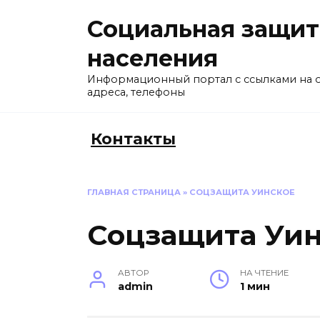
Перейти
Социальная защит
к
содержанию
населения
Информационный портал с ссылками на 
адреса, телефоны
Контакты
ГЛАВНАЯ СТРАНИЦА
»
СОЦЗАЩИТА УИНСКОЕ
Соцзащита Уи
АВТОР
НА ЧТЕНИЕ
admin
1 мин