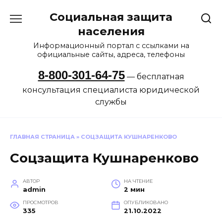
Перейти
Социальная защита
к
содержанию
населения
Информационный портал с ссылками на
официальные сайты, адреса, телефоны
8-800-301-64-75
— бесплатная
консультация специалиста юридической
службы
ГЛАВНАЯ СТРАНИЦА
»
СОЦЗАЩИТА КУШНАРЕНКОВО
Соцзащита Кушнаренково
АВТОР
НА ЧТЕНИЕ
admin
2 мин
ПРОСМОТРОВ
ОПУБЛИКОВАНО
335
21.10.2022