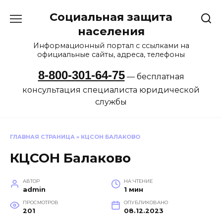
Перейти
Социальная защита
к
содержанию
населения
Информационный портал с ссылками на
официальные сайты, адреса, телефоны
8-800-301-64-75
— бесплатная
консультация специалиста юридической
службы
ГЛАВНАЯ СТРАНИЦА
»
КЦСОН БАЛАКОВО
КЦСОН Балаково
АВТОР
НА ЧТЕНИЕ
admin
1 мин
ПРОСМОТРОВ
ОПУБЛИКОВАНО
201
08.12.2023