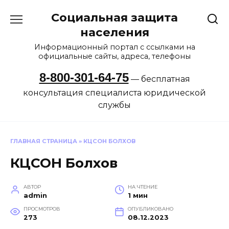
Перейти
Социальная защита
к
содержанию
населения
Информационный портал с ссылками на
официальные сайты, адреса, телефоны
8-800-301-64-75
— бесплатная
консультация специалиста юридической
службы
ГЛАВНАЯ СТРАНИЦА
»
КЦСОН БОЛХОВ
КЦСОН Болхов
АВТОР
НА ЧТЕНИЕ
admin
1 мин
ПРОСМОТРОВ
ОПУБЛИКОВАНО
273
08.12.2023