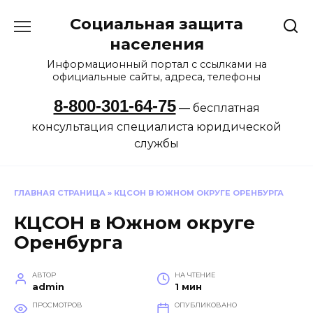
Перейти
Социальная защита
к
содержанию
населения
Информационный портал с ссылками на
официальные сайты, адреса, телефоны
8-800-301-64-75
— бесплатная
консультация специалиста юридической
службы
ГЛАВНАЯ СТРАНИЦА
»
КЦСОН В ЮЖНОМ ОКРУГЕ ОРЕНБУРГА
КЦСОН в Южном округе
Оренбурга
АВТОР
НА ЧТЕНИЕ
admin
1 мин
ПРОСМОТРОВ
ОПУБЛИКОВАНО