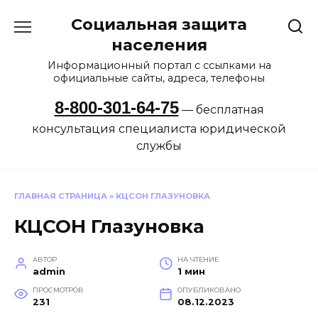
Перейти
Социальная защита
к
содержанию
населения
Информационный портал с ссылками на
официальные сайты, адреса, телефоны
8-800-301-64-75
— бесплатная
консультация специалиста юридической
службы
ГЛАВНАЯ СТРАНИЦА
»
КЦСОН ГЛАЗУНОВКА
КЦСОН Глазуновка
АВТОР
НА ЧТЕНИЕ
admin
1 мин
ПРОСМОТРОВ
ОПУБЛИКОВАНО
231
08.12.2023