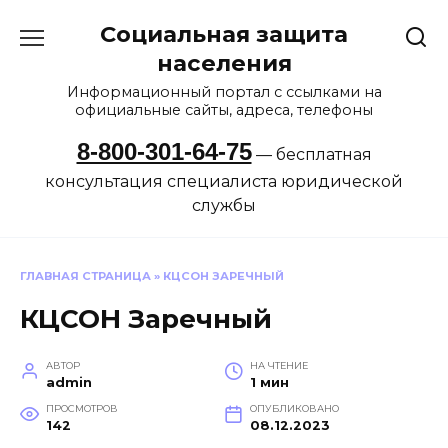
Перейти
Социальная защита
к
содержанию
населения
Информационный портал с ссылками на
официальные сайты, адреса, телефоны
8-800-301-64-75
— бесплатная
консультация специалиста юридической
службы
ГЛАВНАЯ СТРАНИЦА
»
КЦСОН ЗАРЕЧНЫЙ
КЦСОН Заречный
АВТОР
НА ЧТЕНИЕ
admin
1 мин
ПРОСМОТРОВ
ОПУБЛИКОВАНО
142
08.12.2023