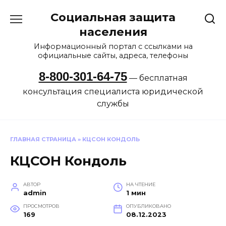
Перейти
Социальная защита
к
содержанию
населения
Информационный портал с ссылками на
официальные сайты, адреса, телефоны
8-800-301-64-75
— бесплатная
консультация специалиста юридической
службы
ГЛАВНАЯ СТРАНИЦА
»
КЦСОН КОНДОЛЬ
КЦСОН Кондоль
АВТОР
НА ЧТЕНИЕ
admin
1 мин
ПРОСМОТРОВ
ОПУБЛИКОВАНО
169
08.12.2023