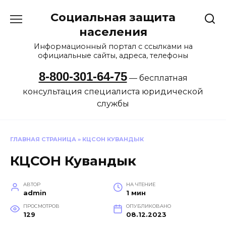
Перейти
Социальная защита
к
содержанию
населения
Информационный портал с ссылками на
официальные сайты, адреса, телефоны
8-800-301-64-75
— бесплатная
консультация специалиста юридической
службы
ГЛАВНАЯ СТРАНИЦА
»
КЦСОН КУВАНДЫК
КЦСОН Кувандык
АВТОР
НА ЧТЕНИЕ
admin
1 мин
ПРОСМОТРОВ
ОПУБЛИКОВАНО
129
08.12.2023