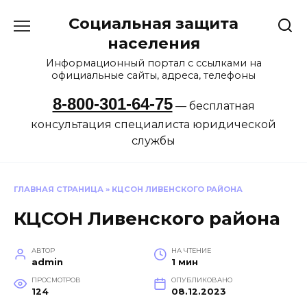
Перейти
Социальная защита
к
содержанию
населения
Информационный портал с ссылками на
официальные сайты, адреса, телефоны
8-800-301-64-75
— бесплатная
консультация специалиста юридической
службы
ГЛАВНАЯ СТРАНИЦА
»
КЦСОН ЛИВЕНСКОГО РАЙОНА
КЦСОН Ливенского района
АВТОР
НА ЧТЕНИЕ
admin
1 мин
ПРОСМОТРОВ
ОПУБЛИКОВАНО
124
08.12.2023