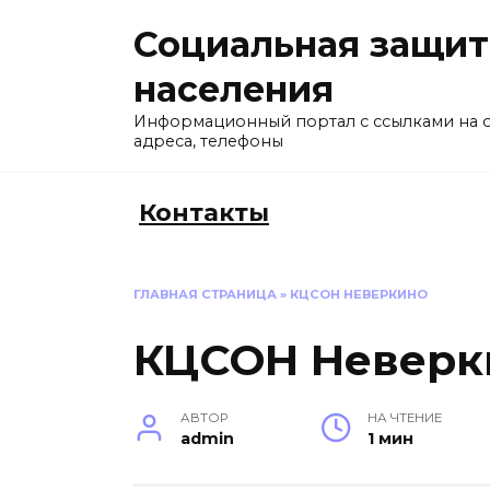
Перейти
Социальная защит
к
содержанию
населения
Информационный портал с ссылками на 
адреса, телефоны
Контакты
ГЛАВНАЯ СТРАНИЦА
»
КЦСОН НЕВЕРКИНО
КЦСОН Неверк
АВТОР
НА ЧТЕНИЕ
admin
1 мин