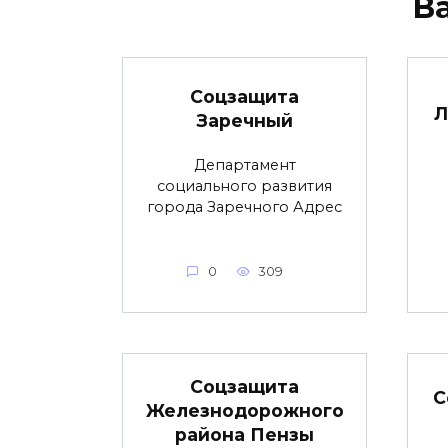
В
Соцзащита
Л
Заречный
Департамент
социального развития
города Заречного Адрес
0
309
Соцзащита
С
Железнодорожного
района Пензы