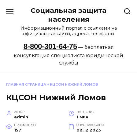
Перейти
Социальная защита
к
содержанию
населения
Информационный портал с ссылками на
официальные сайты, адреса, телефоны
8-800-301-64-75
— бесплатная
консультация специалиста юридической
службы
ГЛАВНАЯ СТРАНИЦА
»
КЦСОН НИЖНИЙ ЛОМОВ
КЦСОН Нижний Ломов
АВТОР
НА ЧТЕНИЕ
admin
1 мин
ПРОСМОТРОВ
ОПУБЛИКОВАНО
157
08.12.2023