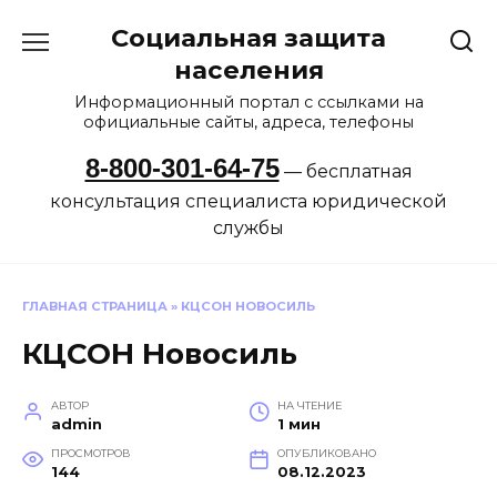
Перейти
Социальная защита
к
содержанию
населения
Информационный портал с ссылками на
официальные сайты, адреса, телефоны
8-800-301-64-75
— бесплатная
консультация специалиста юридической
службы
ГЛАВНАЯ СТРАНИЦА
»
КЦСОН НОВОСИЛЬ
КЦСОН Новосиль
АВТОР
НА ЧТЕНИЕ
admin
1 мин
ПРОСМОТРОВ
ОПУБЛИКОВАНО
144
08.12.2023