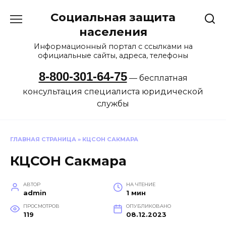
Перейти
Социальная защита
к
содержанию
населения
Информационный портал с ссылками на
официальные сайты, адреса, телефоны
8-800-301-64-75
— бесплатная
консультация специалиста юридической
службы
ГЛАВНАЯ СТРАНИЦА
»
КЦСОН САКМАРА
КЦСОН Сакмара
АВТОР
НА ЧТЕНИЕ
admin
1 мин
ПРОСМОТРОВ
ОПУБЛИКОВАНО
119
08.12.2023