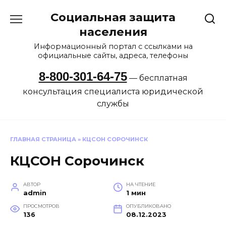
Перейти
Социальная защита
к
содержанию
населения
Информационный портал с ссылками на
официальные сайты, адреса, телефоны
8-800-301-64-75
— бесплатная
консультация специалиста юридической
службы
ГЛАВНАЯ СТРАНИЦА
»
КЦСОН СОРОЧИНСК
КЦСОН Сорочинск
АВТОР
НА ЧТЕНИЕ
admin
1 мин
ПРОСМОТРОВ
ОПУБЛИКОВАНО
136
08.12.2023