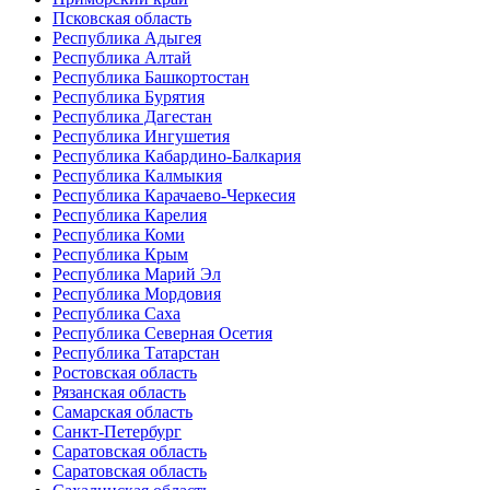
Псковская область
Республика Адыгея
Республика Алтай
Республика Башкортостан
Республика Бурятия
Республика Дагестан
Республика Ингушетия
Республика Кабардино-Балкария
Республика Калмыкия
Республика Карачаево-Черкесия
Республика Карелия
Республика Коми
Республика Крым
Республика Марий Эл
Республика Мордовия
Республика Саха
Республика Северная Осетия
Республика Татарстан
Ростовская область
Рязанская область
Самарская область
Санкт-Петербург
Саратовская область
Саратовская область