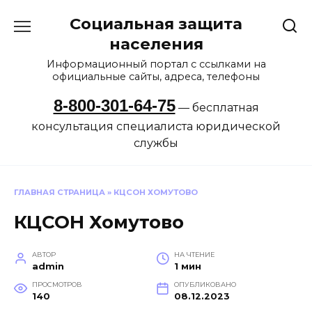
Перейти
Социальная защита
к
содержанию
населения
Информационный портал с ссылками на
официальные сайты, адреса, телефоны
8-800-301-64-75
— бесплатная
консультация специалиста юридической
службы
ГЛАВНАЯ СТРАНИЦА
»
КЦСОН ХОМУТОВО
КЦСОН Хомутово
АВТОР
НА ЧТЕНИЕ
admin
1 мин
ПРОСМОТРОВ
ОПУБЛИКОВАНО
140
08.12.2023