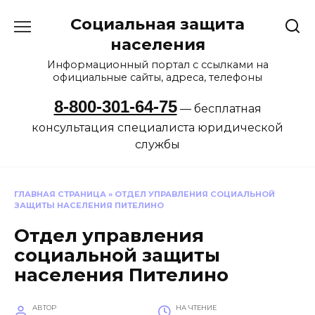
Перейти
Социальная защита
к
содержанию
населения
Информационный портал с ссылками на
официальные сайты, адреса, телефоны
8-800-301-64-75
— бесплатная
консультация специалиста юридической
службы
ГЛАВНАЯ СТРАНИЦА
»
ОТДЕЛ УПРАВЛЕНИЯ СОЦИАЛЬНОЙ
ЗАЩИТЫ НАСЕЛЕНИЯ ПИТЕЛИНО
Отдел управления
социальной защиты
населения Пителино
АВТОР
НА ЧТЕНИЕ