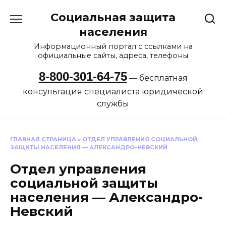
Перейти
Социальная защита
к
содержанию
населения
Информационный портал с ссылками на
официальные сайты, адреса, телефоны
8-800-301-64-75
— бесплатная
консультация специалиста юридической
службы
ГЛАВНАЯ СТРАНИЦА
»
ОТДЕЛ УПРАВЛЕНИЯ СОЦИАЛЬНОЙ
ЗАЩИТЫ НАСЕЛЕНИЯ — АЛЕКСАНДРО-НЕВСКИЙ
Отдел управления
социальной защиты
населения — Александро-
Невский