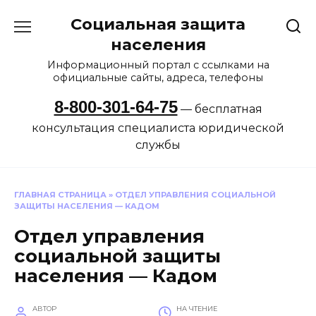
Перейти
Социальная защита
к
содержанию
населения
Информационный портал с ссылками на
официальные сайты, адреса, телефоны
8-800-301-64-75
— бесплатная
консультация специалиста юридической
службы
ГЛАВНАЯ СТРАНИЦА
»
ОТДЕЛ УПРАВЛЕНИЯ СОЦИАЛЬНОЙ
ЗАЩИТЫ НАСЕЛЕНИЯ — КАДОМ
Отдел управления
социальной защиты
населения — Кадом
АВТОР
НА ЧТЕНИЕ