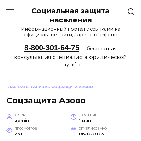
Перейти
Социальная защита
к
содержанию
населения
Информационный портал с ссылками на
официальные сайты, адреса, телефоны
8-800-301-64-75
— бесплатная
консультация специалиста юридической
службы
ГЛАВНАЯ СТРАНИЦА
»
СОЦЗАЩИТА АЗОВО
Соцзащита Азово
АВТОР
НА ЧТЕНИЕ
admin
1 мин
ПРОСМОТРОВ
ОПУБЛИКОВАНО
231
08.12.2023