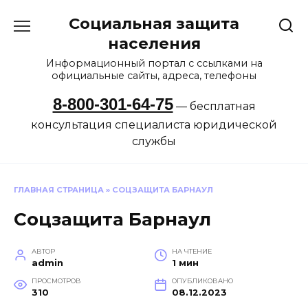
Перейти
Социальная защита
к
содержанию
населения
Информационный портал с ссылками на
официальные сайты, адреса, телефоны
8-800-301-64-75
— бесплатная
консультация специалиста юридической
службы
ГЛАВНАЯ СТРАНИЦА
»
СОЦЗАЩИТА БАРНАУЛ
Соцзащита Барнаул
АВТОР
НА ЧТЕНИЕ
admin
1 мин
ПРОСМОТРОВ
ОПУБЛИКОВАНО
310
08.12.2023