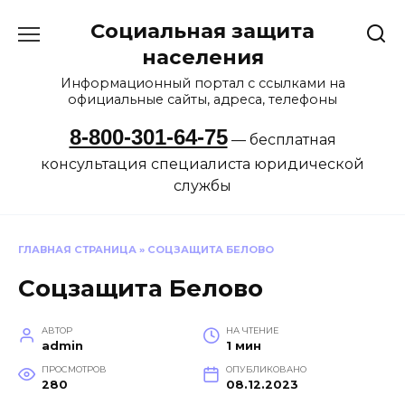
Перейти
Социальная защита
к
содержанию
населения
Информационный портал с ссылками на
официальные сайты, адреса, телефоны
8-800-301-64-75
— бесплатная
консультация специалиста юридической
службы
ГЛАВНАЯ СТРАНИЦА
»
СОЦЗАЩИТА БЕЛОВО
Соцзащита Белово
АВТОР
НА ЧТЕНИЕ
admin
1 мин
ПРОСМОТРОВ
ОПУБЛИКОВАНО
280
08.12.2023