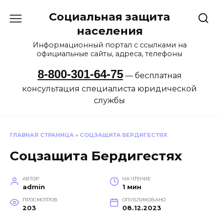
Перейти
Социальная защита
к
содержанию
населения
Информационный портал с ссылками на
официальные сайты, адреса, телефоны
8-800-301-64-75
— бесплатная
консультация специалиста юридической
службы
ГЛАВНАЯ СТРАНИЦА
»
СОЦЗАЩИТА БЕРДИГЕСТЯХ
Соцзащита Бердигестях
АВТОР
НА ЧТЕНИЕ
admin
1 мин
ПРОСМОТРОВ
ОПУБЛИКОВАНО
203
08.12.2023