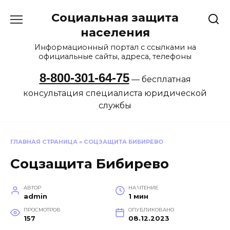
Перейти
Социальная защита
к
содержанию
населения
Информационный портал с ссылками на
официальные сайты, адреса, телефоны
8-800-301-64-75
— бесплатная
консультация специалиста юридической
службы
ГЛАВНАЯ СТРАНИЦА
»
СОЦЗАЩИТА БИБИРЕВО
Соцзащита Бибирево
АВТОР
НА ЧТЕНИЕ
admin
1 мин
ПРОСМОТРОВ
ОПУБЛИКОВАНО
157
08.12.2023