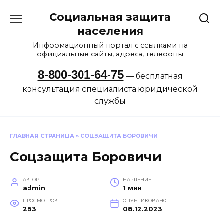
Перейти
Социальная защита
к
содержанию
населения
Информационный портал с ссылками на
официальные сайты, адреса, телефоны
8-800-301-64-75
— бесплатная
консультация специалиста юридической
службы
ГЛАВНАЯ СТРАНИЦА
»
СОЦЗАЩИТА БОРОВИЧИ
Соцзащита Боровичи
АВТОР
НА ЧТЕНИЕ
admin
1 мин
ПРОСМОТРОВ
ОПУБЛИКОВАНО
283
08.12.2023