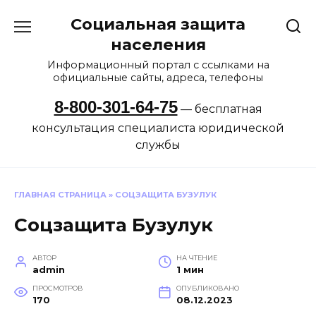
Перейти
Социальная защита
к
содержанию
населения
Информационный портал с ссылками на
официальные сайты, адреса, телефоны
8-800-301-64-75
— бесплатная
консультация специалиста юридической
службы
ГЛАВНАЯ СТРАНИЦА
»
СОЦЗАЩИТА БУЗУЛУК
Соцзащита Бузулук
АВТОР
НА ЧТЕНИЕ
admin
1 мин
ПРОСМОТРОВ
ОПУБЛИКОВАНО
170
08.12.2023