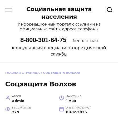
Перейти
Социальная защита
к
содержанию
населения
Информационный портал с ссылками на
официальные сайты, адреса, телефоны
8-800-301-64-75
— бесплатная
консультация специалиста юридической
службы
ГЛАВНАЯ СТРАНИЦА
»
СОЦЗАЩИТА ВОЛХОВ
Соцзащита Волхов
АВТОР
НА ЧТЕНИЕ
admin
1 мин
ПРОСМОТРОВ
ОПУБЛИКОВАНО
229
08.12.2023