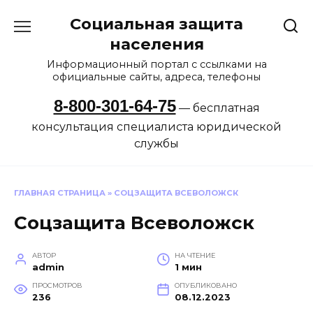
Перейти
Социальная защита
к
содержанию
населения
Информационный портал с ссылками на
официальные сайты, адреса, телефоны
8-800-301-64-75
— бесплатная
консультация специалиста юридической
службы
ГЛАВНАЯ СТРАНИЦА
»
СОЦЗАЩИТА ВСЕВОЛОЖСК
Соцзащита Всеволожск
АВТОР
НА ЧТЕНИЕ
admin
1 мин
ПРОСМОТРОВ
ОПУБЛИКОВАНО
236
08.12.2023