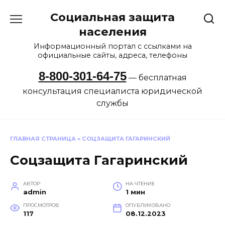
Перейти
Социальная защита
к
содержанию
населения
Информационный портал с ссылками на
официальные сайты, адреса, телефоны
8-800-301-64-75
— бесплатная
консультация специалиста юридической
службы
ГЛАВНАЯ СТРАНИЦА
»
СОЦЗАЩИТА ГАГАРИНСКИЙ
Соцзащита Гагаринский
АВТОР
НА ЧТЕНИЕ
admin
1 мин
ПРОСМОТРОВ
ОПУБЛИКОВАНО
117
08.12.2023