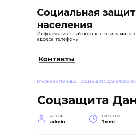
Перейти
Социальная защит
к
содержанию
населения
Информационный портал с ссылками на 
адреса, телефоны
Контакты
ГЛАВНАЯ СТРАНИЦА
»
СОЦЗАЩИТА ДАНИЛОВСКИ
Соцзащита Да
АВТОР
НА ЧТЕНИЕ
admin
1 мин