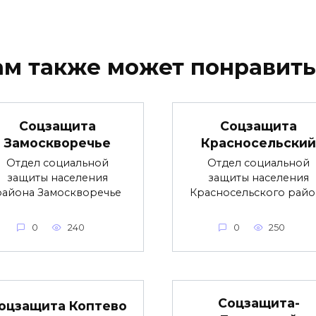
ам также может понравить
Соцзащита
Соцзащита
Замоскворечье
Красносельский
Отдел социальной
Отдел социальной
защиты населения
защиты населения
района Замоскворечье
Красносельского райо
0
240
0
250
Соцзащита-
оцзащита Коптево