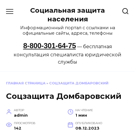
Перейти
Социальная защита
к
содержанию
населения
Информационный портал с ссылками на
официальные сайты, адреса, телефоны
8-800-301-64-75
— бесплатная
консультация специалиста юридической
службы
ГЛАВНАЯ СТРАНИЦА
»
СОЦЗАЩИТА ДОМБАРОВСКИЙ
Соцзащита Домбаровский
АВТОР
НА ЧТЕНИЕ
admin
1 мин
ПРОСМОТРОВ
ОПУБЛИКОВАНО
142
08.12.2023