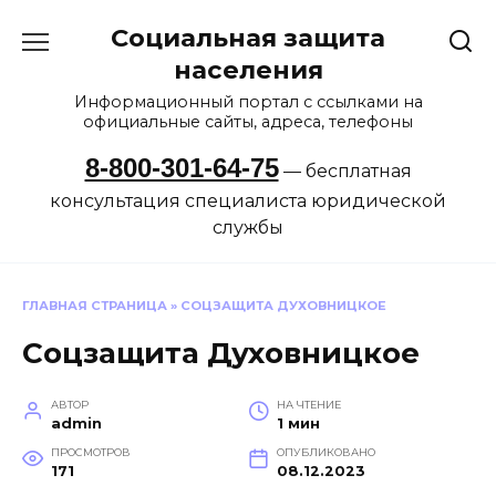
Перейти
Социальная защита
к
содержанию
населения
Информационный портал с ссылками на
официальные сайты, адреса, телефоны
8-800-301-64-75
— бесплатная
консультация специалиста юридической
службы
ГЛАВНАЯ СТРАНИЦА
»
СОЦЗАЩИТА ДУХОВНИЦКОЕ
Соцзащита Духовницкое
АВТОР
НА ЧТЕНИЕ
admin
1 мин
ПРОСМОТРОВ
ОПУБЛИКОВАНО
171
08.12.2023