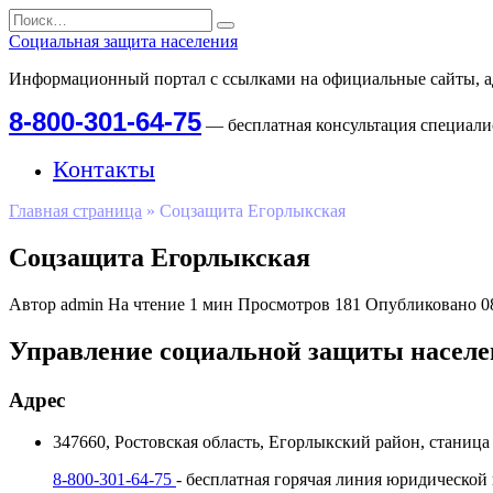
Перейти
Search
к
for:
Социальная защита населения
содержанию
Информационный портал с ссылками на официальные сайты, а
8-800-301-64-75
— бесплатная консультация специал
Контакты
Главная страница
»
Соцзащита Егорлыкская
Соцзащита Егорлыкская
Автор
admin
На чтение
1 мин
Просмотров
181
Опубликовано
0
Управление социальной защиты населе
Адрес
347660, Ростовская область, Егорлыкский район, станица
8-800-301-64-75
- бесплатная горячая линия юридической