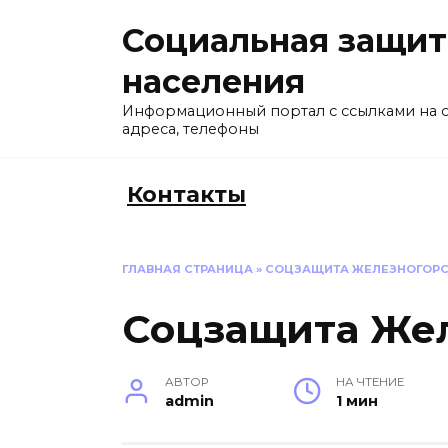
Перейти
Социальная защит
к
содержанию
населения
Информационный портал с ссылками на 
адреса, телефоны
Контакты
ГЛАВНАЯ СТРАНИЦА
»
СОЦЗАЩИТА ЖЕЛЕЗНОГОР
Соцзащита Же
АВТОР
НА ЧТЕНИЕ
admin
1 мин