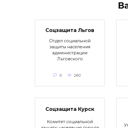
В
Соцзащита Льгов
Отдел социальной
защиты населения
администрации
Льговского
0
260
Соцзащита Курск
Комитет социальной
У
защиты населения города