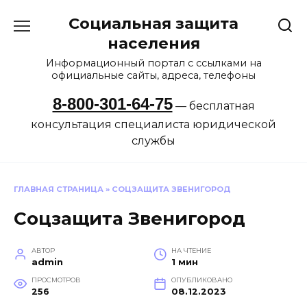
Перейти
Социальная защита
к
содержанию
населения
Информационный портал с ссылками на
официальные сайты, адреса, телефоны
8-800-301-64-75
— бесплатная
консультация специалиста юридической
службы
ГЛАВНАЯ СТРАНИЦА
»
СОЦЗАЩИТА ЗВЕНИГОРОД
Соцзащита Звенигород
АВТОР
НА ЧТЕНИЕ
admin
1 мин
ПРОСМОТРОВ
ОПУБЛИКОВАНО
256
08.12.2023