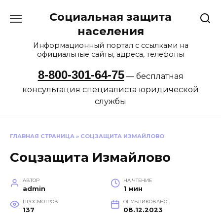
Перейти
Социальная защита
к
содержанию
населения
Информационный портал с ссылками на
официальные сайты, адреса, телефоны
8-800-301-64-75
— бесплатная
консультация специалиста юридической
службы
ГЛАВНАЯ СТРАНИЦА
»
СОЦЗАЩИТА ИЗМАЙЛОВО
Соцзащита Измайлово
АВТОР
НА ЧТЕНИЕ
admin
1 мин
ПРОСМОТРОВ
ОПУБЛИКОВАНО
137
08.12.2023