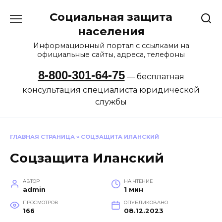
Перейти
Социальная защита
к
содержанию
населения
Информационный портал с ссылками на
официальные сайты, адреса, телефоны
8-800-301-64-75
— бесплатная
консультация специалиста юридической
службы
ГЛАВНАЯ СТРАНИЦА
»
СОЦЗАЩИТА ИЛАНСКИЙ
Соцзащита Иланский
АВТОР
НА ЧТЕНИЕ
admin
1 мин
ПРОСМОТРОВ
ОПУБЛИКОВАНО
166
08.12.2023