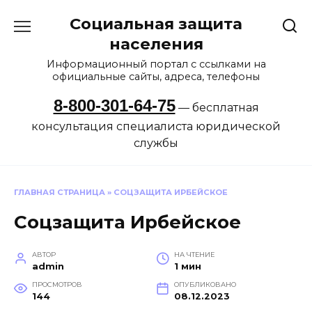
Перейти
Социальная защита
к
содержанию
населения
Информационный портал с ссылками на
официальные сайты, адреса, телефоны
8-800-301-64-75
— бесплатная
консультация специалиста юридической
службы
ГЛАВНАЯ СТРАНИЦА
»
СОЦЗАЩИТА ИРБЕЙСКОЕ
Соцзащита Ирбейское
АВТОР
НА ЧТЕНИЕ
admin
1 мин
ПРОСМОТРОВ
ОПУБЛИКОВАНО
144
08.12.2023