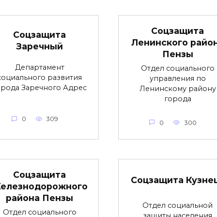
Соцзащита
Соцзащита
Ленинского райо
Заречный
Пензы
Департамент
Отдел социального
социального развития
управления по
орода Заречного Адрес
Ленинскому району
города
0
309
0
300
Соцзащита
Соцзащита Кузне
елезнодорожного
района Пензы
Отдел социальной
Отдел социального
защиты населения