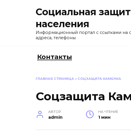
Перейти
Социальная защит
к
содержанию
населения
Информационный портал с ссылками на 
адреса, телефоны
Контакты
ГЛАВНАЯ СТРАНИЦА
»
СОЦЗАЩИТА КАМЕНКА
Соцзащита Ка
АВТОР
НА ЧТЕНИЕ
admin
1 мин