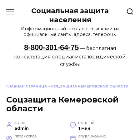
Перейти
Социальная защита
к
содержанию
населения
Информационный портал с ссылками на
официальные сайты, адреса, телефоны
8-800-301-64-75
— бесплатная
консультация специалиста юридической
службы
ГЛАВНАЯ СТРАНИЦА
»
СОЦЗАЩИТА КЕМЕРОВСКОЙ ОБЛАСТИ
Соцзащита Кемеровской
области
АВТОР
НА ЧТЕНИЕ
admin
1 мин
ПРОСМОТРОВ
ОПУБЛИКОВАНО